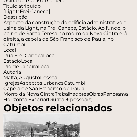
Usina da Rua Frei Caneca
Titulo atribuído
[Light: Frei Caneca]
Descrição
Aspecto da construção do edifício administrativo e
usina da Light, na Frei Caneca, Estácio. Ao fundo, o
bairro de Santa Teresa no morro da Nova Cintra e, à
direita, a capela de São Francisco de Paula, no
Catumbi.
Local
Rua Frei Caneca
Local
Estácio
Local
Rio de Janeiro
Local
Autoria
Malta, Augusto
Pessoa
Igrejas
Aspectos urbanos
Catumbi
Capela de São Francisco de Paula
Morro da Nova Cintra
Trabalhadores
Obras
Panorama
Horizontal
Exterior
Diurna
1+ pessoa(s)
Objetos relacionados