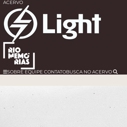
ACERVO
SOBRE
EQUIPE
CONTATO
BUSCA
NO ACERVO