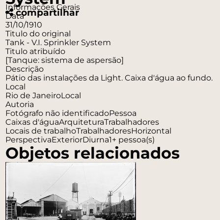
Informações Gerais
compartilhar
Data
31/10/1910
Titulo do original
Tank - V.I. Sprinkler System
Titulo atribuído
[Tanque: sistema de aspersão]
Descrição
Pátio das instalações da Light. Caixa d'água ao fundo.
Local
Rio de Janeiro
Local
Autoria
Fotógrafo não identificado
Pessoa
Caixas d'água
Arquitetura
Trabalhadores
Locais de trabalho
Trabalhadores
Horizontal
Perspectiva
Exterior
Diurna
1+ pessoa(s)
Objetos relacionados