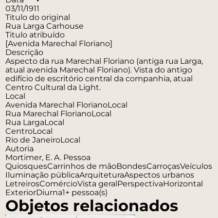
03/11/1911
Titulo do original
Rua Larga Carhouse
Titulo atribuído
[Avenida Marechal Floriano]
Descrição
Aspecto da rua Marechal Floriano (antiga rua Larga,
atual avenida Marechal Floriano). Vista do antigo
edifício de escritório central da companhia, atual
Centro Cultural da Light.
Local
Avenida Marechal Floriano
Local
Rua Marechal Floriano
Local
Rua Larga
Local
Centro
Local
Rio de Janeiro
Local
Autoria
Mortimer, E. A.
Pessoa
Quiosques
Carrinhos de mão
Bondes
Carroças
Veículos
Iluminação pública
Arquitetura
Aspectos urbanos
Letreiros
Comércio
Vista geral
Perspectiva
Horizontal
Exterior
Diurna
1+ pessoa(s)
Objetos relacionados