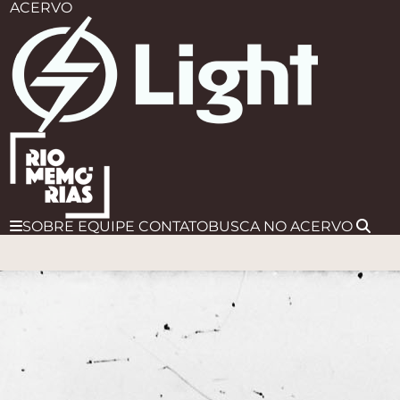
ACERVO
SOBRE
EQUIPE
CONTATO
BUSCA
NO ACERVO