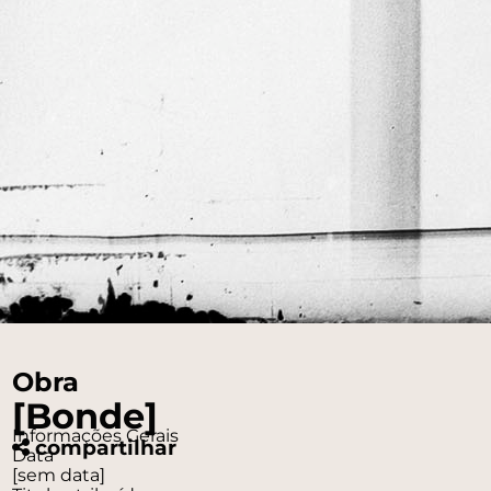
Obra
[Bonde]
Informações Gerais
compartilhar
Data
[sem data]