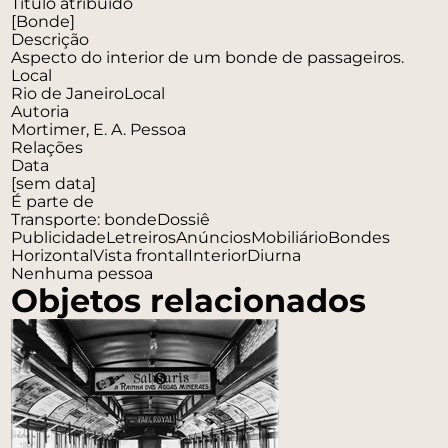
Titulo atribuído
[Bonde]
Descrição
Aspecto do interior de um bonde de passageiros.
Local
Rio de Janeiro
Local
Autoria
Mortimer, E. A.
Pessoa
Relações
Data
[sem data]
É parte de
Transporte: bonde
Dossiê
Publicidade
Letreiros
Anúncios
Mobiliário
Bondes
Horizontal
Vista frontal
Interior
Diurna
Nenhuma pessoa
Objetos relacionados