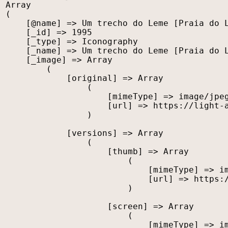
Array

(

    [@name] => Um trecho do Leme [Praia do L
    [_id] => 1995

    [_type] => Iconography

    [_name] => Um trecho do Leme [Praia do L
    [_image] => Array

        (

            [original] => Array

                (

                    [mimeType] => image/jpeg
                    [url] => https://light-a
                )

            [versions] => Array

                (

                    [thumb] => Array

                        (

                            [mimeType] => im
                            [url] => https:/
                        )

                    [screen] => Array

                        (

                            [mimeType] => im