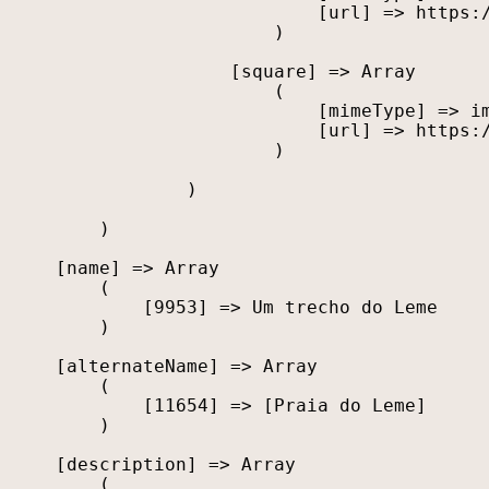
                            [url] => https:/
                        )

                    [square] => Array

                        (

                            [mimeType] => im
                            [url] => https:/
                        )

                )

        )

    [name] => Array

        (

            [9953] => Um trecho do Leme

        )

    [alternateName] => Array

        (

            [11654] => [Praia do Leme]

        )

    [description] => Array

        (
