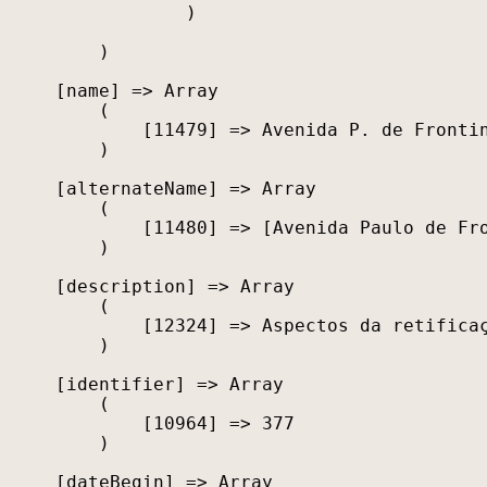
                )

        )

    [name] => Array

        (

            [11479] => Avenida P. de Frontin
        )

    [alternateName] => Array

        (

            [11480] => [Avenida Paulo de Fro
        )

    [description] => Array

        (

            [12324] => Aspectos da retifica
        )

    [identifier] => Array

        (

            [10964] => 377

        )

    [dateBegin] => Array
