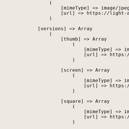
                (

                    [mimeType] => image/jpeg
                    [url] => https://light-a
                )

            [versions] => Array

                (

                    [thumb] => Array

                        (

                            [mimeType] => im
                            [url] => https:/
                        )

                    [screen] => Array

                        (

                            [mimeType] => im
                            [url] => https:/
                        )

                    [square] => Array

                        (

                            [mimeType] => im
                            [url] => https:/
                        )
