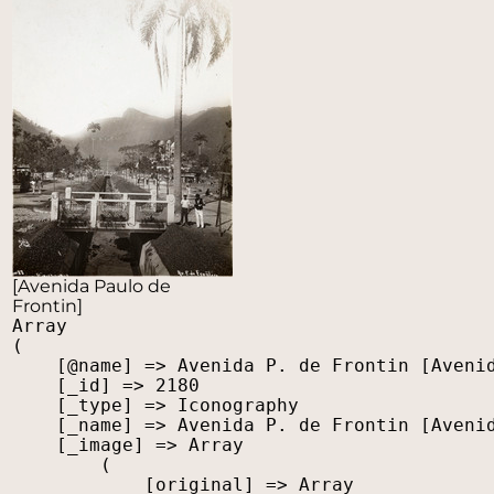
[Avenida Paulo de
Frontin]
Array

(

    [@name] => Avenida P. de Frontin [Avenid
    [_id] => 2180

    [_type] => Iconography

    [_name] => Avenida P. de Frontin [Avenid
    [_image] => Array

        (

            [original] => Array
