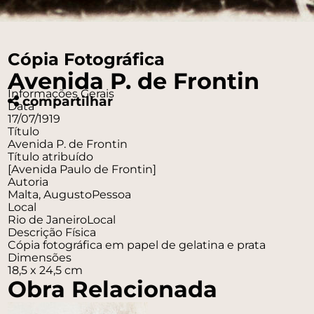
Cópia Fotográfica
Avenida P. de Frontin
Informações Gerais
compartilhar
Data
17/07/1919
Título
Avenida P. de Frontin
Título atribuído
[Avenida Paulo de Frontin]
Autoria
Malta, Augusto
Pessoa
Local
Rio de Janeiro
Local
Descrição Física
Cópia fotográfica em papel de gelatina e prata
Dimensões
18,5 x 24,5 cm
Obra Relacionada