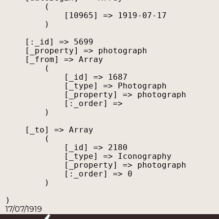
        (

            [10965] => 1919-07-17

        )

    [:_id] => 5699

    [_property] => photograph

    [_from] => Array

        (

            [_id] => 1687

            [_type] => Photograph

            [_property] => photograph

            [:_order] => 

        )

    [_to] => Array

        (

            [_id] => 2180

            [_type] => Iconography

            [_property] => photograph

            [:_order] => 0

        )

17/07/1919