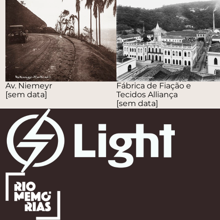
Av. Niemeyr
Fábrica de Fiação e
[sem data]
Tecidos Alliança
[sem data]