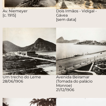
Av. Niemeyer
Dois Irmãos - Vidigal -
[c. 1915]
Gávea
[sem data]
Um trecho do Leme
Avenida Beiramar
28/06/1906
(Tomada do palácio
Monroe)
21/12/1906