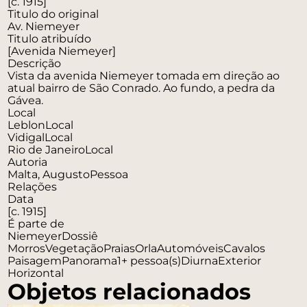
[c. 1915]
Titulo do original
Av. Niemeyer
Titulo atribuído
[Avenida Niemeyer]
Descrição
Vista da avenida Niemeyer tomada em direção ao
atual bairro de São Conrado. Ao fundo, a pedra da
Gávea.
Local
Leblon
Local
Vidigal
Local
Rio de Janeiro
Local
Autoria
Malta, Augusto
Pessoa
Relações
Data
[c. 1915]
É parte de
Niemeyer
Dossiê
Morros
Vegetação
Praias
Orla
Automóveis
Cavalos
Paisagem
Panorama
1+ pessoa(s)
Diurna
Exterior
Horizontal
Objetos relacionados