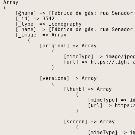
Array

(

    [@name] => [Fábrica de gás: rua Senador 
    [_id] => 3542

    [_type] => Iconography

    [_name] => [Fábrica de gás: rua Senador 
    [_image] => Array

        (

            [original] => Array

                (

                    [mimeType] => image/jpeg
                    [url] => https://light-a
                )

            [versions] => Array

                (

                    [thumb] => Array

                        (

                            [mimeType] => im
                            [url] => https:/
                        )

                    [screen] => Array

                        (

                            [mimeType] => im