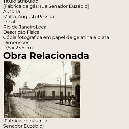
Título atribuído
[Fábrica de gás: rua Senador Euzébio]
Autoria
Malta, Augusto
Pessoa
Local
Rio de Janeiro
Local
Descrição Física
Cópia fotográfica em papel de gelatina e prata
Dimensões
17,5 x 23,5 cm
Obra Relacionada
[Fábrica de gás: rua
Senador Euzébio]