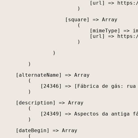
                            [url] => https:/
                        )

                    [square] => Array

                        (

                            [mimeType] => im
                            [url] => https:/
                        )

                )

        )

    [alternateName] => Array

        (

            [24346] => [Fábrica de gás: rua 
        )

    [description] => Array

        (

            [24349] => Aspectos da antiga f
        )

    [dateBegin] => Array

        (
