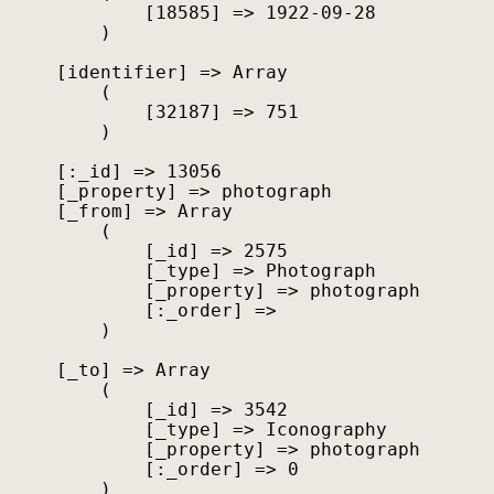
            [18585] => 1922-09-28

        )

    [identifier] => Array

        (

            [32187] => 751

        )

    [:_id] => 13056

    [_property] => photograph

    [_from] => Array

        (

            [_id] => 2575

            [_type] => Photograph

            [_property] => photograph

            [:_order] => 

        )

    [_to] => Array

        (

            [_id] => 3542

            [_type] => Iconography

            [_property] => photograph

            [:_order] => 0

        )
