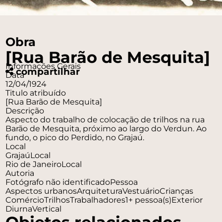
Obra
[Rua Barão de Mesquita]
Informações Gerais
compartilhar
Data
12/04/1924
Titulo atribuído
[Rua Barão de Mesquita]
Descrição
Aspecto do trabalho de colocação de trilhos na rua
Barão de Mesquita, próximo ao largo do Verdun. Ao
fundo, o pico do Perdido, no Grajaú.
Local
Grajaú
Local
Rio de Janeiro
Local
Autoria
Fotógrafo não identificado
Pessoa
Aspectos urbanos
Arquitetura
Vestuário
Crianças
Comércio
Trilhos
Trabalhadores
1+ pessoa(s)
Exterior
Diurna
Vertical