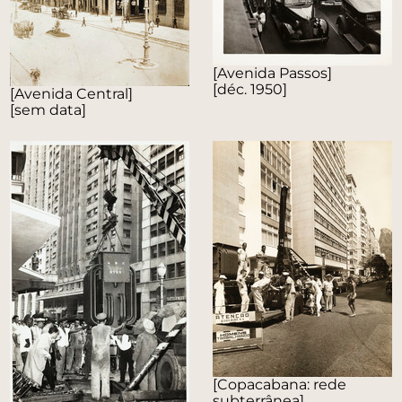
[Avenida Passos]
[déc. 1950]
[Avenida Central]
[sem data]
[Copacabana: rede
subterrânea]