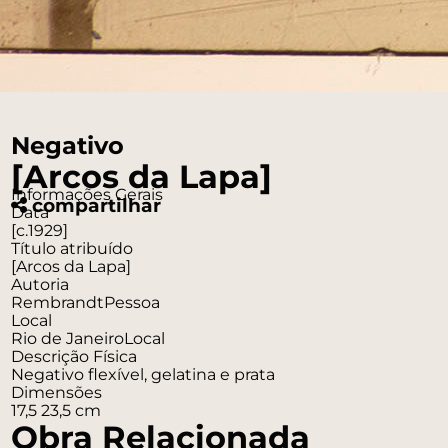
Negativo
[Arcos da Lapa]
Informações Gerais
compartilhar
Data
[c.1929]
Título atribuído
[Arcos da Lapa]
Autoria
Rembrandt
Pessoa
Local
Rio de Janeiro
Local
Descrição Física
Negativo flexível, gelatina e prata
Dimensões
17,5 23,5 cm
Obra Relacionada