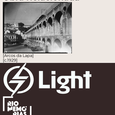
[Arcos da Lapa]
[c.1929]