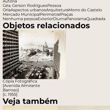
Autoria
Géa, Gerson Rodrigues
Pessoa
Orla
Aspectos urbanos
Arquitetura
Morro do Castelo
Mercado Municipal
Perimetral
Praças
Nenhuma pessoa
Exterior
Diurna
Panorama
Quadrada
Objetos relacionados
Cópia Fotográfica
[Avenida Almirante
Barroso]
[c. 1955]
Veja também