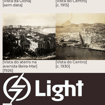
[Vista da Glória]
[Vista do Centro]
[sem data]
[c. 1915]
[Vista do aterro na
[Vista do Centro]
avenida Beira-Mar]
[c. 1930]
[1926]