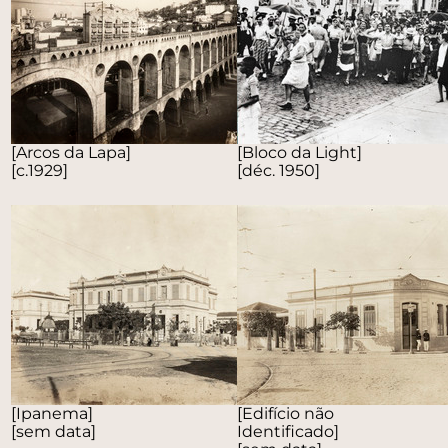
[Arcos da Lapa]
[Bloco da Light]
[c.1929]
[déc. 1950]
[Ipanema]
[Edifício não
[sem data]
Identificado]