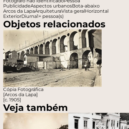
Fotógrafo não identificado
Pessoa
Publicidade
Aspectos urbanos
Bota-abaixo
Arcos da Lapa
Arquitetura
Vista geral
Horizontal
Exterior
Diurna
1+ pessoa(s)
Objetos relacionados
Cópia Fotográfica
[Arcos da Lapa]
[c. 1905]
Veja também