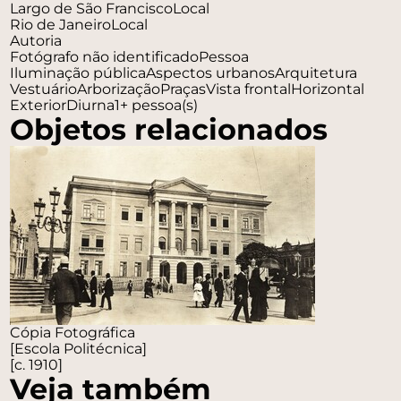
Largo de São Francisco
Local
Rio de Janeiro
Local
Autoria
Fotógrafo não identificado
Pessoa
Iluminação pública
Aspectos urbanos
Arquitetura
Vestuário
Arborização
Praças
Vista frontal
Horizontal
Exterior
Diurna
1+ pessoa(s)
Objetos relacionados
Cópia Fotográfica
[Escola Politécnica]
[c. 1910]
Veja também