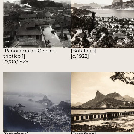
[Panorama do Centro -
[Botafogo]
tríptico 1]
[c. 1922]
27/04/1929