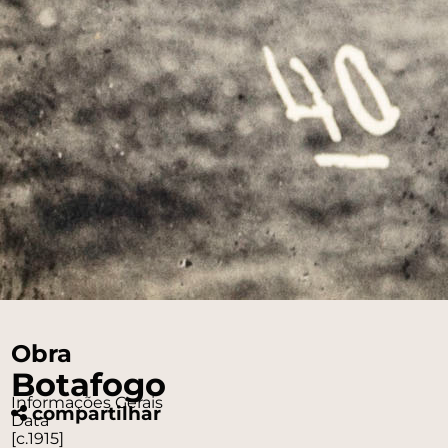
Obra
Botafogo
Informações Gerais
compartilhar
Data
[c.1915]