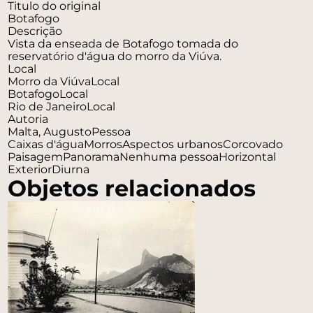
Titulo do original
Botafogo
Descrição
Vista da enseada de Botafogo tomada do
reservatório d'água do morro da Viúva.
Local
Morro da Viúva
Local
Botafogo
Local
Rio de Janeiro
Local
Autoria
Malta, Augusto
Pessoa
Caixas d'água
Morros
Aspectos urbanos
Corcovado
Paisagem
Panorama
Nenhuma pessoa
Horizontal
Exterior
Diurna
Objetos relacionados