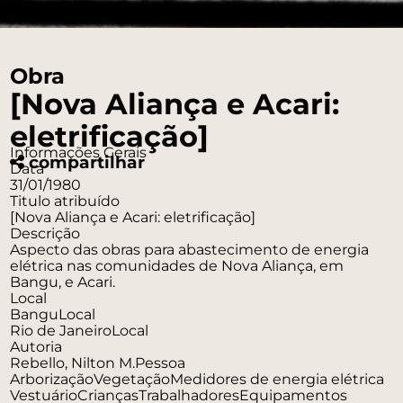
Obra
[Nova Aliança e Acari:
eletrificação]
Informações Gerais
compartilhar
Data
31/01/1980
Titulo atribuído
[Nova Aliança e Acari: eletrificação]
Descrição
Aspecto das obras para abastecimento de energia
elétrica nas comunidades de Nova Aliança, em
Bangu, e Acari.
Local
Bangu
Local
Rio de Janeiro
Local
Autoria
Rebello, Nilton M.
Pessoa
Arborização
Vegetação
Medidores de energia elétrica
Vestuário
Crianças
Trabalhadores
Equipamentos