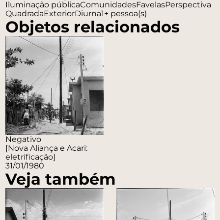
Iluminação pública
Comunidades
Favelas
Perspectiva
Quadrada
Exterior
Diurna
1+ pessoa(s)
Objetos relacionados
Negativo
[Nova Aliança e Acari:
eletrificação]
31/01/1980
Veja também