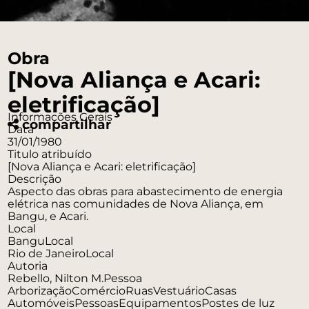
Obra
[Nova Aliança e Acari:
eletrificação]
Informações Gerais
compartilhar
Data
31/01/1980
Titulo atribuído
[Nova Aliança e Acari: eletrificação]
Descrição
Aspecto das obras para abastecimento de energia
elétrica nas comunidades de Nova Aliança, em
Bangu, e Acari.
Local
Bangu
Local
Rio de Janeiro
Local
Autoria
Rebello, Nilton M.
Pessoa
Arborização
Comércio
Ruas
Vestuário
Casas
Automóveis
Pessoas
Equipamentos
Postes de luz