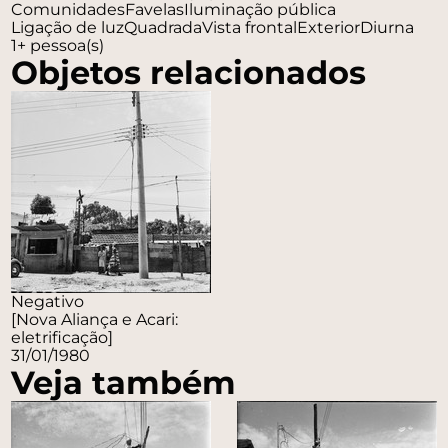
Comunidades
Favelas
Iluminação pública
Ligação de luz
Quadrada
Vista frontal
Exterior
Diurna
1+ pessoa(s)
Objetos relacionados
Negativo
[Nova Aliança e Acari:
eletrificação]
31/01/1980
Veja também