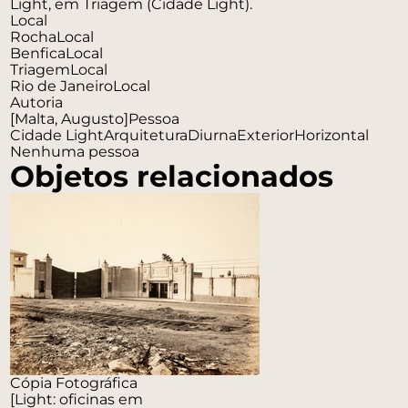
Light, em Triagem (Cidade Light).
Local
Rocha
Local
Benfica
Local
Triagem
Local
Rio de Janeiro
Local
Autoria
[Malta, Augusto]
Pessoa
Cidade Light
Arquitetura
Diurna
Exterior
Horizontal
Nenhuma pessoa
Objetos relacionados
Cópia Fotográfica
[Light: oficinas em