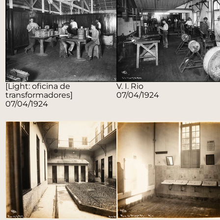
[Light: oficina de
V. I. Rio
transformadores]
07/04/1924
07/04/1924