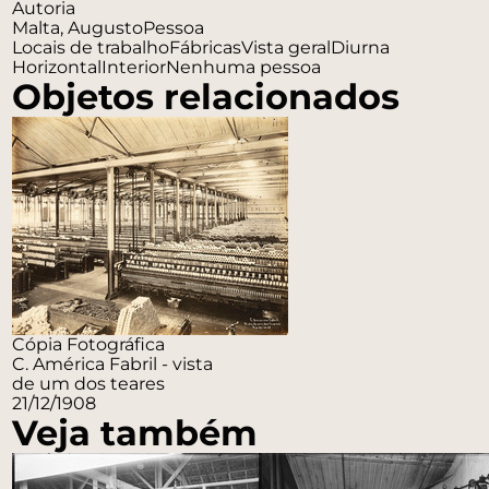
Autoria
Malta, Augusto
Pessoa
Locais de trabalho
Fábricas
Vista geral
Diurna
Horizontal
Interior
Nenhuma pessoa
Objetos relacionados
Cópia Fotográfica
C. América Fabril - vista
de um dos teares
21/12/1908
Veja também