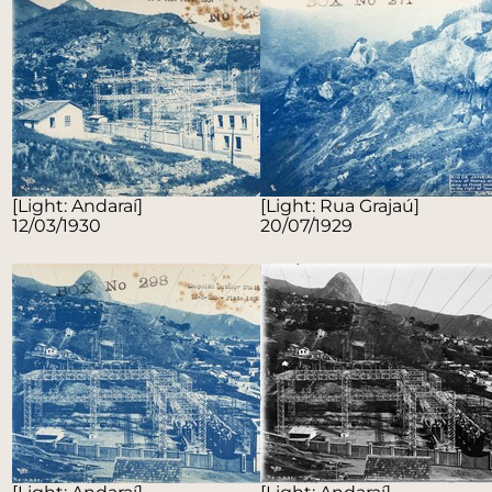
[Light: Andaraí]
[Light: Rua Grajaú]
12/03/1930
20/07/1929