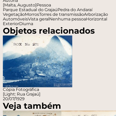
Autoria
[Malta, Augusto]
Pessoa
Parque Estadual do Grajaú
Pedra do Andaraí
Vegetação
Morros
Torres de transmissão
Arborização
Automóveis
Vista geral
Nenhuma pessoa
Horizontal
Exterior
Diurna
Objetos relacionados
Cópia Fotográfica
[Light: Rua Grajaú]
20/07/1929
Veja também