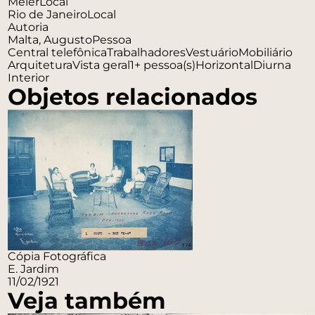
Meier
Local
Rio de Janeiro
Local
Autoria
Malta, Augusto
Pessoa
Central telefônica
Trabalhadores
Vestuário
Mobiliário
Arquitetura
Vista geral
1+ pessoa(s)
Horizontal
Diurna
Interior
Objetos relacionados
Cópia Fotográfica
E. Jardim
11/02/1921
Veja também