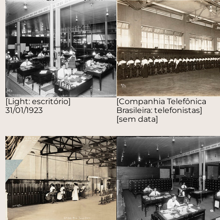
[Light: escritório]
[Companhia Telefônica
31/01/1923
Brasileira: telefonistas]
[sem data]