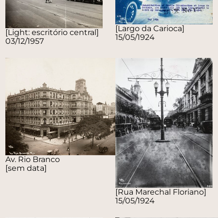
[Largo da Carioca]
[Light: escritório central]
15/05/1924
03/12/1957
Av. Rio Branco
[sem data]
[Rua Marechal Floriano]
15/05/1924