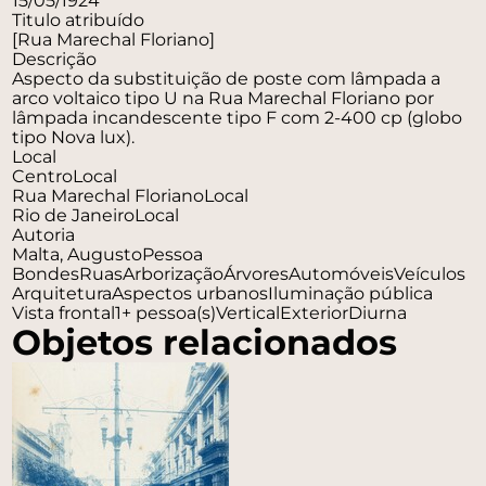
15/05/1924
Titulo atribuído
[Rua Marechal Floriano]
Descrição
Aspecto da substituição de poste com lâmpada a
arco voltaico tipo U na Rua Marechal Floriano por
lâmpada incandescente tipo F com 2-400 cp (globo
tipo Nova lux).
Local
Centro
Local
Rua Marechal Floriano
Local
Rio de Janeiro
Local
Autoria
Malta, Augusto
Pessoa
Bondes
Ruas
Arborização
Árvores
Automóveis
Veículos
Arquitetura
Aspectos urbanos
Iluminação pública
Vista frontal
1+ pessoa(s)
Vertical
Exterior
Diurna
Objetos relacionados