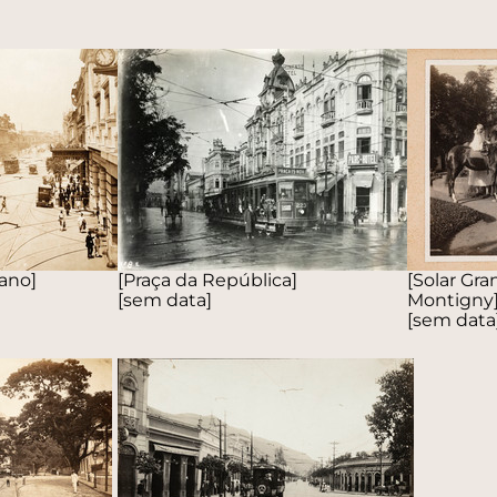
iano]
[Praça da República]
[Solar Gr
[sem data]
Montigny
[sem data