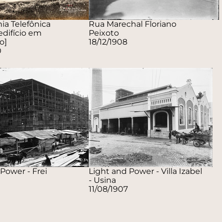
a Telefônica
Rua Marechal Floriano
 edifício em
Peixoto
o]
18/12/1908
0
Power - Frei
Light and Power - Villa Izabel
- Usina
11/08/1907