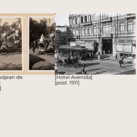
andjean de
[Hotel Avenida]
]
[post. 1911]
]