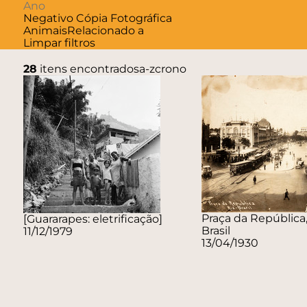
Negativo
Cópia Fotográfica
Animais
Relacionado a
Limpar filtros
28
itens encontrados
a-z
crono
Praça da República,
[Guararapes: eletrificação]
Brasil
11/12/1979
13/04/1930