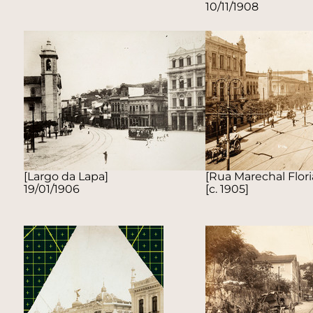
10/11/1908
[Largo da Lapa]
[Rua Marechal Flor
19/01/1906
[c. 1905]