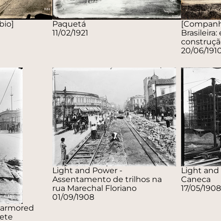
bio]
Paquetá
[Companhi
11/02/1921
Brasileira:
construçã
20/06/191
Light and Power -
Light and 
Assentamento de trilhos na
Caneca
rua Marechal Floriano
17/05/1908
01/09/1908
n armored
tete