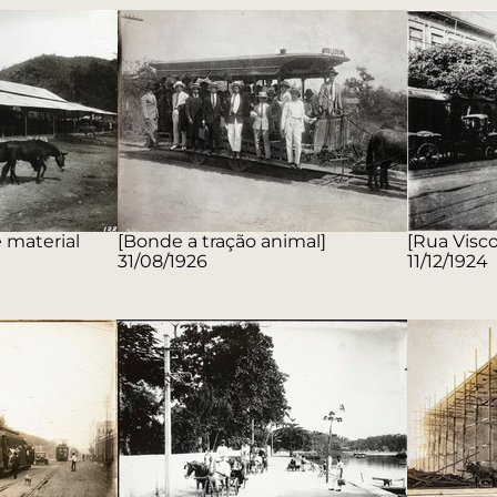
 material
[Bonde a tração animal]
[Rua Visc
31/08/1926
11/12/1924