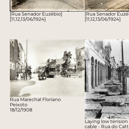
[Rua Senador Euzébio]
[Rua Senador Euzé
[11,12,13/06/1924]
[11,12,13/06/1924]
Rua Marechal Floriano
Peixoto
18/12/1908
Laying low tensio
cable - Rua do Cat