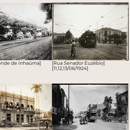
onde de Inhaúma]
[Rua Senador Euzébio]
[11,12,13/06/1924]