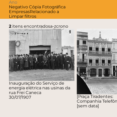
Negativo
Cópia Fotográfica
Empresas
Relacionado a
Limpar filtros
2
itens encontrados
a-z
crono
Inauguração do Serviço de
energia elétrica nas usinas da
rua Frei Caneca
[Praça Tiradentes:
30/07/1907
Companhia Telefôn
[sem data]