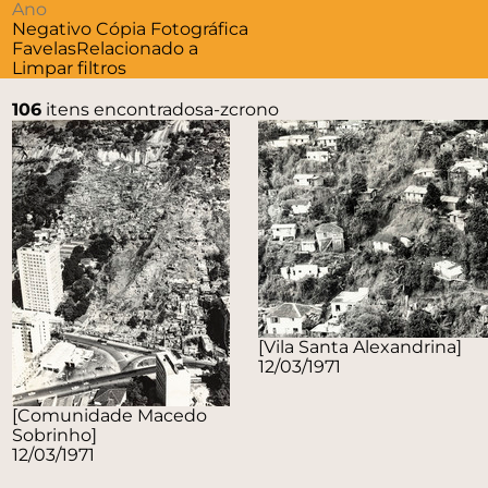
Negativo
Cópia Fotográfica
Favelas
Relacionado a
Limpar filtros
106
itens encontrados
a-z
crono
[Vila Santa Alexandrina]
12/03/1971
[Comunidade Macedo
Sobrinho]
12/03/1971