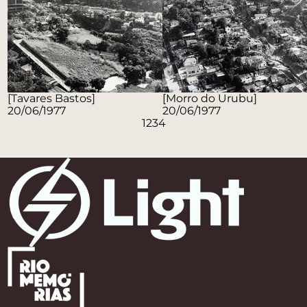
[Tavares Bastos]
[Morro do Urubu]
20/06/1977
20/06/1977
1
2
3
4