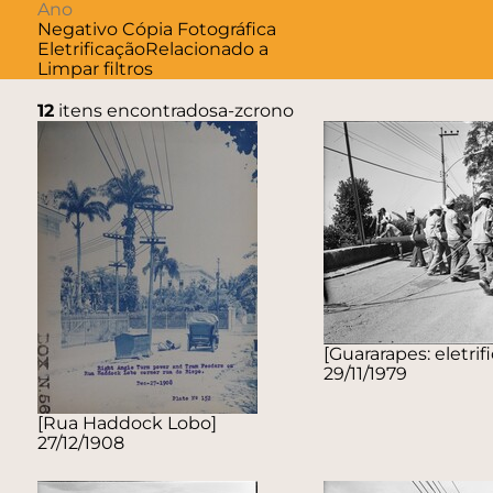
Negativo
Cópia Fotográfica
Eletrificação
Relacionado a
Limpar filtros
12
itens encontrados
a-z
crono
[Guararapes: eletrif
29/11/1979
[Rua Haddock Lobo]
27/12/1908