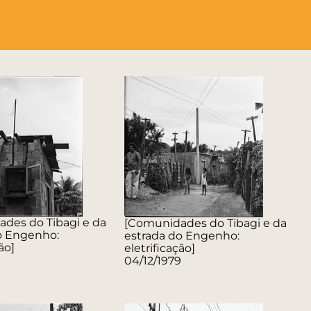
des do Tibagi e da
[Comunidades do Tibagi e da
o Engenho:
estrada do Engenho:
ão]
eletrificação]
9
04/12/1979