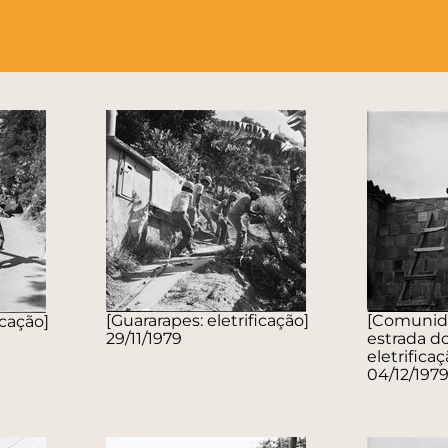
[Guararapes: eletrificação]
[Comunida
icação]
29/11/1979
estrada d
eletrificaç
04/12/197