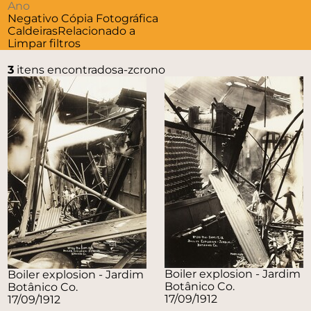
Negativo
Cópia Fotográfica
Caldeiras
Relacionado a
Limpar filtros
3
itens encontrados
a-z
crono
Boiler explosion - Jardim
Boiler explosion - Jardim
Botânico Co.
Botânico Co.
17/09/1912
17/09/1912