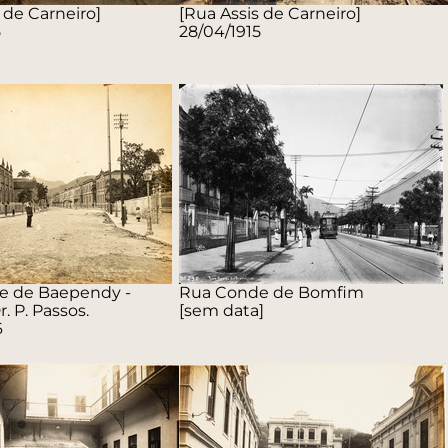
 de Carneiro]
[Rua Assis de Carneiro]
5
28/04/1915
e de Baependy -
Rua Conde de Bomfim
. P. Passos.
[sem data]
6