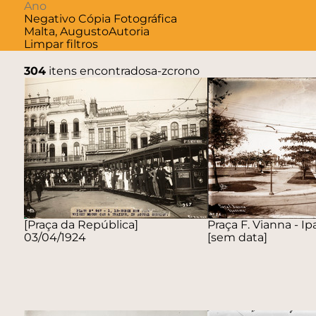
Negativo
Cópia Fotográfica
Malta, Augusto
Autoria
Limpar filtros
304
itens encontrados
a-z
crono
[Praça da República]
Praça F. Vianna - 
03/04/1924
[sem data]