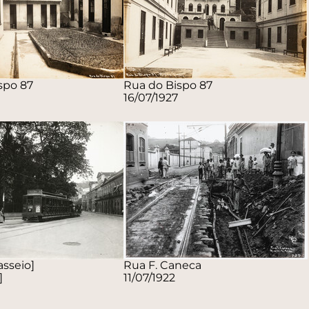
spo 87
Rua do Bispo 87
16/07/1927
asseio]
Rua F. Caneca
]
11/07/1922