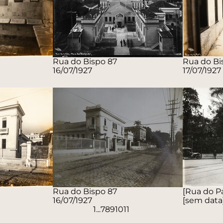
Rua do Bispo 87
Rua do Bi
16/07/1927
17/07/1927
Rua do Bispo 87
[Rua do P
16/07/1927
[sem data
1
...
7
8
9
10
11