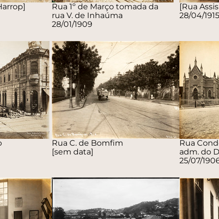
Harrop]
Rua 1º de Março tomada da
[Rua Assis
rua V. de Inhaúma
28/04/191
28/01/1909
o
Rua C. de Bomfim
Rua Cond
[sem data]
adm. do Dr
25/07/190