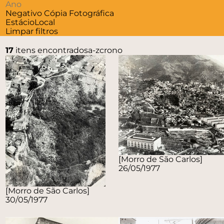
Negativo
Cópia Fotográfica
Estácio
Local
Limpar filtros
17
itens encontrados
a-z
crono
[Morro de São Carlos]
26/05/1977
[Morro de São Carlos]
30/05/1977