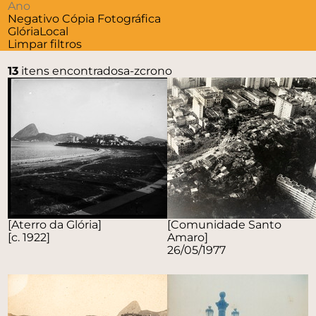
Negativo
Cópia Fotográfica
Glória
Local
Limpar filtros
13
itens encontrados
a-z
crono
[Aterro da Glória]
[Comunidade Santo
[c. 1922]
Amaro]
26/05/1977