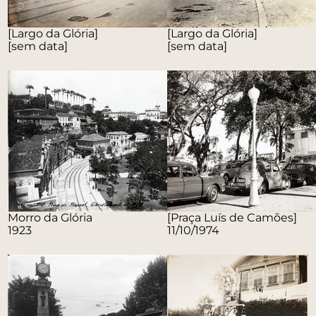
[Largo da Glória]
[Largo da Glória]
[sem data]
[sem data]
Morro da Glória
[Praça Luís de Camões]
1923
11/10/1974