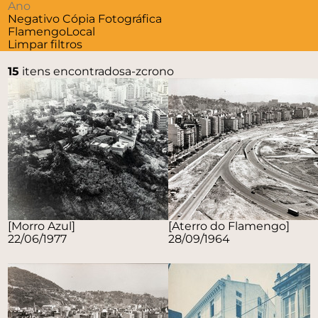
Negativo
Cópia Fotográfica
Flamengo
Local
Limpar filtros
15
itens encontrados
a-z
crono
[Morro Azul]
[Aterro do Flamengo]
22/06/1977
28/09/1964