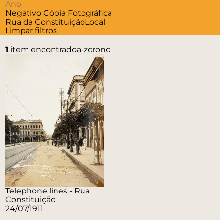
Negativo
Cópia Fotográfica
Rua da Constituição
Local
Limpar filtros
1
item encontrado
a-z
crono
Telephone lines - Rua
Constituição
24/07/1911