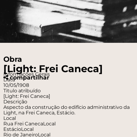
Obra
[Light: Frei Caneca]
Informações Gerais
compartilhar
Data
10/05/1908
Titulo atribuído
[Light: Frei Caneca]
Descrição
Aspecto da construção do edifício administrativo da
Light, na Frei Caneca, Estácio.
Local
Rua Frei Caneca
Local
Estácio
Local
Rio de Janeiro
Local