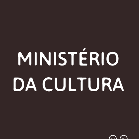
A+
A-