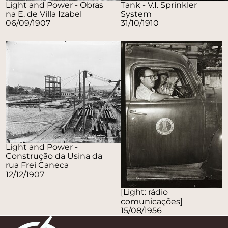
Light and Power - Obras
Tank - V.I. Sprinkler
na E. de Villa Izabel
System
06/09/1907
31/10/1910
Light and Power -
Construção da Usina da
rua Frei Caneca
12/12/1907
[Light: rádio
comunicações]
15/08/1956