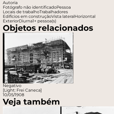
Autoria
Fotógrafo não identificado
Pessoa
Locais de trabalho
Trabalhadores
Edifícios em construção
Vista lateral
Horizontal
Exterior
Diurna
1+ pessoa(s)
Objetos relacionados
Negativo
[Light: Frei Caneca]
10/05/1908
Veja também