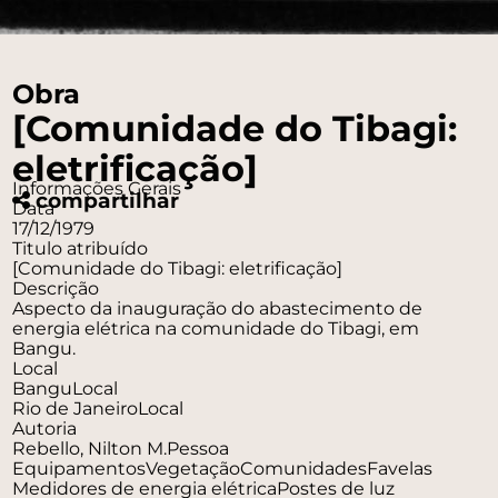
Obra
[Comunidade do Tibagi:
eletrificação]
Informações Gerais
compartilhar
Data
17/12/1979
Titulo atribuído
[Comunidade do Tibagi: eletrificação]
Descrição
Aspecto da inauguração do abastecimento de
energia elétrica na comunidade do Tibagi, em
Bangu.
Local
Bangu
Local
Rio de Janeiro
Local
Autoria
Rebello, Nilton M.
Pessoa
Equipamentos
Vegetação
Comunidades
Favelas
Medidores de energia elétrica
Postes de luz