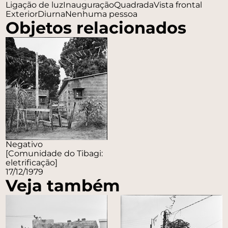
Ligação de luz
Inauguração
Quadrada
Vista frontal
Exterior
Diurna
Nenhuma pessoa
Objetos relacionados
Negativo
[Comunidade do Tibagi:
eletrificação]
17/12/1979
Veja também