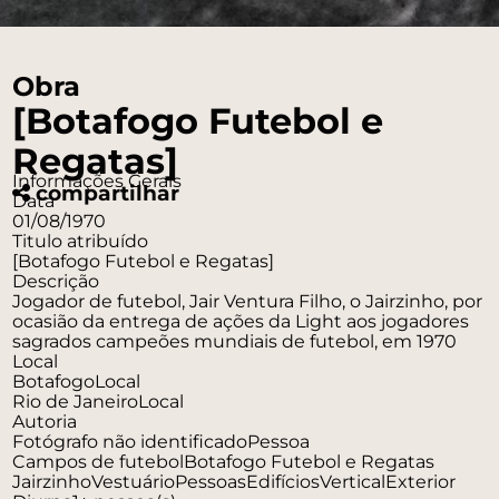
Obra
[Botafogo Futebol e
Regatas]
Informações Gerais
compartilhar
Data
01/08/1970
Titulo atribuído
[Botafogo Futebol e Regatas]
Descrição
Jogador de futebol, Jair Ventura Filho, o Jairzinho, por
ocasião da entrega de ações da Light aos jogadores
sagrados campeões mundiais de futebol, em 1970
Local
Botafogo
Local
Rio de Janeiro
Local
Autoria
Fotógrafo não identificado
Pessoa
Campos de futebol
Botafogo Futebol e Regatas
Jairzinho
Vestuário
Pessoas
Edifícios
Vertical
Exterior