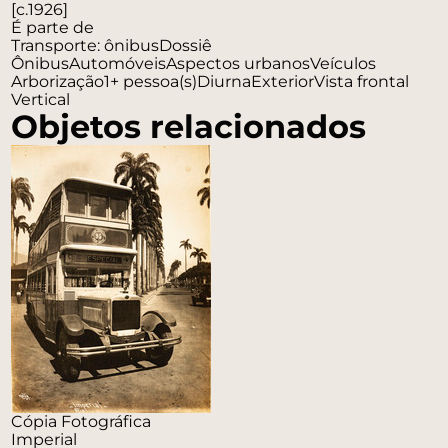
[c.1926]
É parte de
Transporte: ônibus
Dossiê
Ônibus
Automóveis
Aspectos urbanos
Veículos
Arborização
1+ pessoa(s)
Diurna
Exterior
Vista frontal
Vertical
Objetos relacionados
Cópia Fotográfica
Imperial