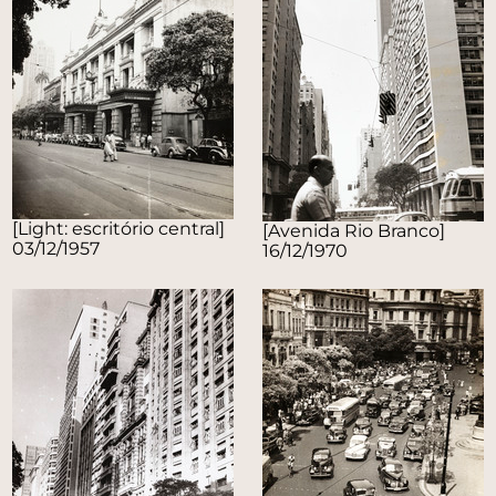
[Light: escritório central]
[Avenida Rio Branco]
03/12/1957
16/12/1970