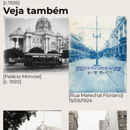
[c.1926]
Veja também
[Palácio Monroe]
[c. 1920]
[Rua Marechal Floriano]
15/05/1924