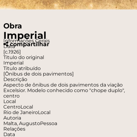
Obra
Imperial
Informações Gerais
compartilhar
Data
[c.1926]
Titulo do original
Imperial
Titulo atribuído
[Ônibus de dois pavimentos]
Descrição
Aspecto de ônibus de dois pavimentos da viação
Excelsior. Modelo conhecido como "chope duplo",
centro
Local
Centro
Local
Rio de Janeiro
Local
Autoria
Malta, Augusto
Pessoa
Relações
Data