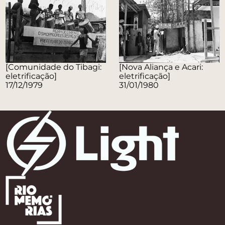
[Comunidade do Tibagi:
[Nova Aliança e Acari:
eletrificação]
eletrificação]
17/12/1979
31/01/1980