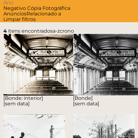
Negativo
Cópia Fotográfica
Anúncios
Relacionado a
Limpar filtros
4
itens encontrados
a-z
crono
[Bonde: interior]
[Bonde]
[sem data]
[sem data]