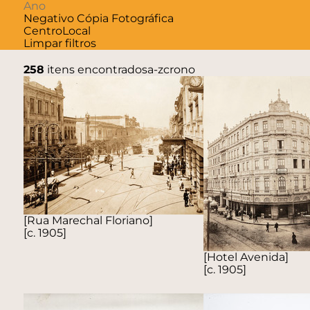
Negativo
Cópia Fotográfica
Centro
Local
Limpar filtros
258
itens encontrados
a-z
crono
[Rua Marechal Floriano]
[c. 1905]
[Hotel Avenida]
[c. 1905]