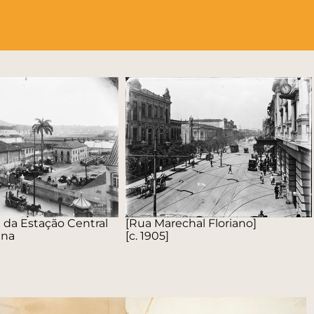
l da Estação Central
[Rua Marechal Floriano]
ana
[c. 1905]