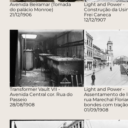
Avenida Beiramar (Tomada
Light and Power -
do palácio Monroe)
Construção da Usin
21/12/1906
Frei Caneca
12/12/1907
Transformer Vault VII -
Light and Power -
Avenida Central cor. Rua do
Assentamento de l
Passeio
rua Marechal Floria
28/08/1908
bondes com tração 
01/09/1908