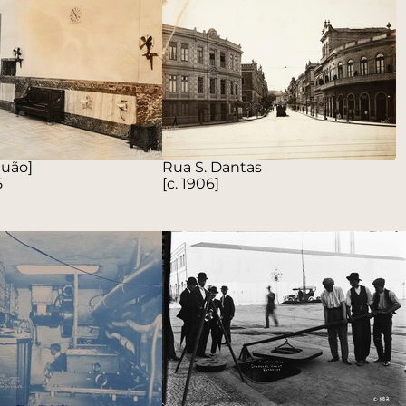
guão]
Rua S. Dantas
5
[c. 1906]