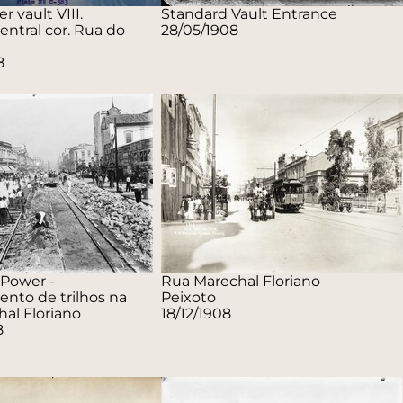
r vault VIII.
Standard Vault Entrance
entral cor. Rua do
28/05/1908
8
 Power -
Rua Marechal Floriano
nto de trilhos na
Peixoto
hal Floriano
18/12/1908
8