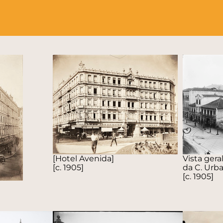
[Hotel Avenida]
Vista gera
[c. 1905]
da C. Urb
[c. 1905]