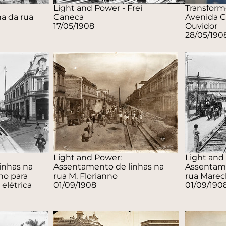
Light and Power - Frei
Transforme
a da rua
Caneca
Avenida C
17/05/1908
Ouvidor
28/05/190
Light and Power:
Light and
inhas na
Assentamento de linhas na
Assentame
no para
rua M. Florianno
rua Marec
elétrica
01/09/1908
01/09/190