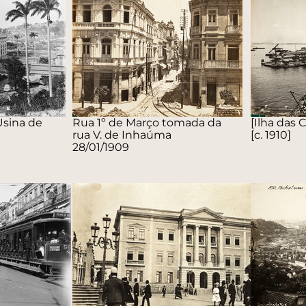
Usina de
Rua 1º de Março tomada da
[Ilha das 
rua V. de Inhaúma
[c. 1910]
28/01/1909