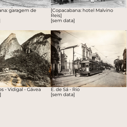
ana: garagem de
[Copacabana: hotel Malvino
Reis]
]
[sem data]
s - Vidigal - Gávea
E. de Sá - Rio
]
[sem data]