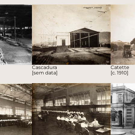
Cascadura
Catette
[sem data]
[c. 1910]