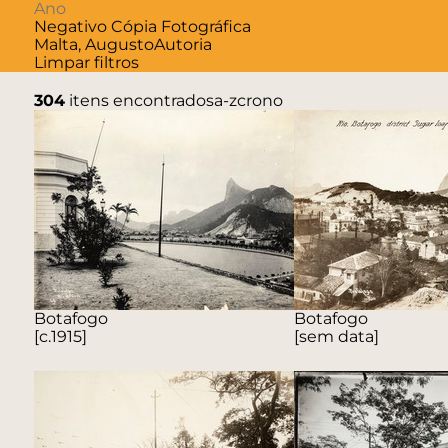
Negativo
Cópia Fotográfica
Malta, Augusto
Autoria
Limpar filtros
304
itens encontrados
a-z
crono
Botafogo
Botafogo
[c.1915]
[sem data]