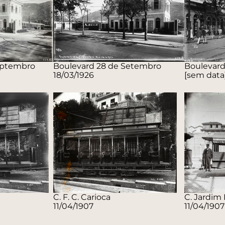
eptembro
Boulevard 28 de Setembro
Boulevard 
18/03/1926
[sem data
C. F. C. Carioca
C. Jardim
11/04/1907
11/04/1907