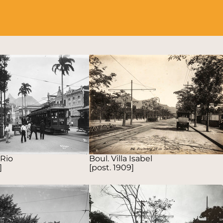
 Rio
Boul. Villa Isabel
]
[post. 1909]