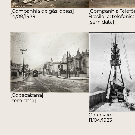
[Companhia de gás: obras]
[Companhia Telefô
14/09/1928
Brasileira: telefonist
[sem data]
[Copacabana]
[sem data]
Corcovado
11/04/1923