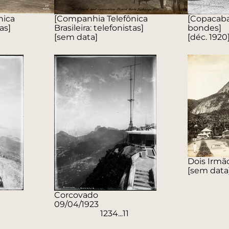
nica
[Companhia Telefônica
[Copacab
as]
Brasileira: telefonistas]
bondes]
[sem data]
[déc. 1920
Dois Irmão
[sem data
Corcovado
09/04/1923
1
2
3
4
...
11