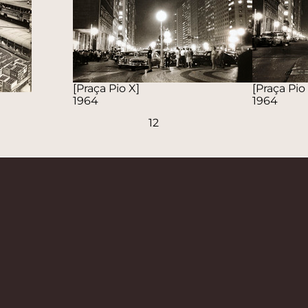
[Praça Pio X]
[Praça Pio
1964
1964
1
2