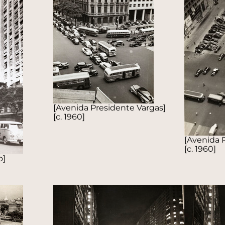
[Avenida Presidente Vargas]
[c. 1960]
[Avenida 
[c. 1960]
o]