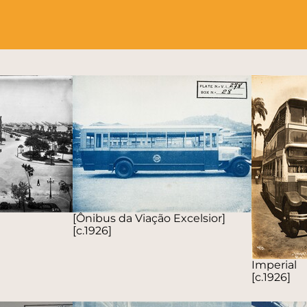
[Ônibus da Viação Excelsior]
[c.1926]
Imperial
[c.1926]