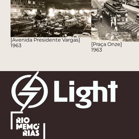
[Avenida Presidente Vargas]
[Praça Onze]
1963
1963