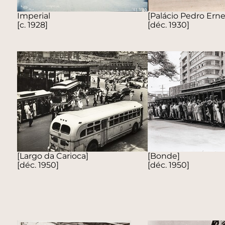
Imperial
[Palácio Pedro Erne
[c. 1928]
[déc. 1930]
[Largo da Carioca]
[Bonde]
[déc. 1950]
[déc. 1950]