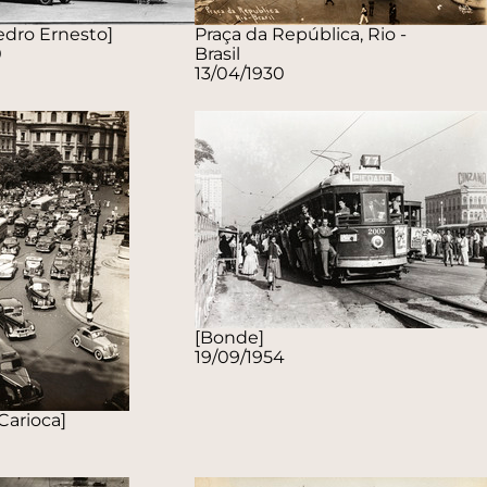
edro Ernesto]
Praça da República, Rio -
0
Brasil
13/04/1930
[Bonde]
19/09/1954
Carioca]