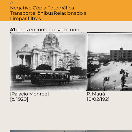
Negativo
Cópia Fotográfica
Transporte: ônibus
Relacionado a
Limpar filtros
41
itens encontrados
a-z
crono
[Palácio Monroe]
P. Mauá
[c. 1920]
10/02/1921