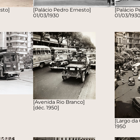
sto]
[Palácio Pedro Ernesto]
[Palácio P
01/03/1930
01/03/193
[Avenida Rio Branco]
[déc. 1950]
[Largo da 
1950