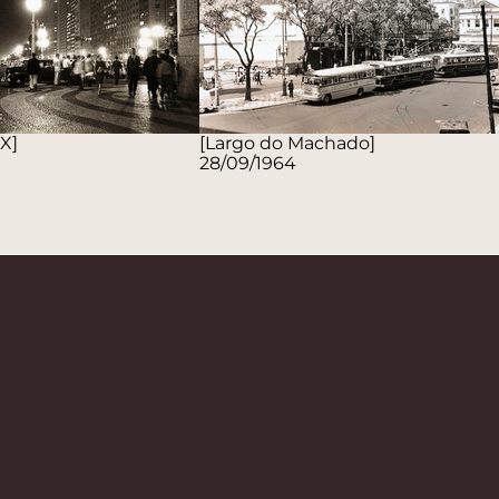
 X]
[Largo do Machado]
28/09/1964